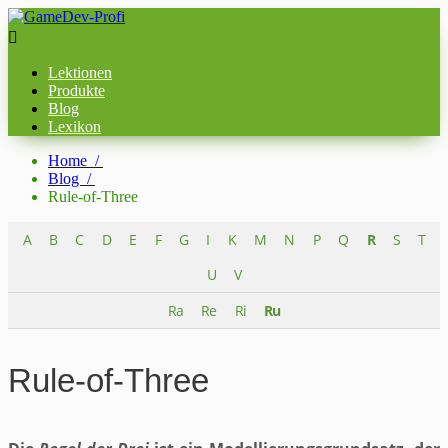

Lektionen
Produkte
Blog
Lexikon
Home /
Blog /
Rule-of-Three
A
B
C
D
E
F
G
I
K
M
N
P
Q
R
S
T
U
V
Ra
Re
Ri
Ru
Rule-of-Three