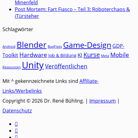
Minenfeld
Post Mortem: Fart Fiasco – Teil 3: Roboterchaos &
iTürsteher
Schlagwörter
Blender
Game-Design
GDP-
Android
BugFixes
Kurse
Hardware
Mobile
KI
Toolkit
Job & Bildung
Meta
Unity
Veröffentlichen
Ressourcen
Mit ^ gekennzeichnete Links sind
Affiliate-
Links/Werbelinks
Copyright © 2026 Dr. René Bühling. |
Impressum
|
Datenschutz


