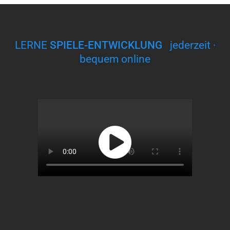
LERNE
SPIELE-ENTWICKLUNG
jederzeit ·
bequem online