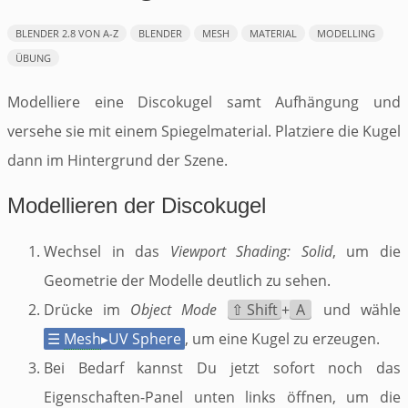
BLENDER 2.8 VON A-Z
BLENDER
MESH
MATERIAL
MODELLING
ÜBUNG
Modelliere eine Discokugel samt Aufhängung und
versehe sie mit einem Spiegelmaterial. Platziere die Kugel
dann im Hintergrund der Szene.
Modellieren der Discokugel
Wechsel in das
Viewport Shading: Solid
, um die
Geometrie der Modelle deutlich zu sehen.
Drücke im
Object Mode
⇧ Shift
+
A
und wähle
☰
Mesh
▸
UV Sphere
, um eine Kugel zu erzeugen.
Bei Bedarf kannst Du jetzt sofort noch das
Eigenschaften-Panel unten links öffnen, um die