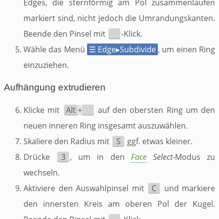
Edges, die sternförmig am Pol zusammenlaufen
markiert sind, nicht jedoch die Umrandungskanten.
Beende den Pinsel mit
-Klick.
Wähle das Menü
☰
Edge
▸
Subdivide
, um einen Ring
einzuziehen.
Aufhängung extrudieren
Klicke mit
Alt
+
auf den obersten Ring um den
neuen inneren Ring insgesamt auszuwählen.
Skaliere den Radius mit
S
ggf. etwas kleiner.
Drücke
3
, um in den
Face
Select
-Modus zu
wechseln.
Aktiviere den Auswahlpinsel mit
C
und markiere
den innersten Kreis am oberen Pol der Kugel.