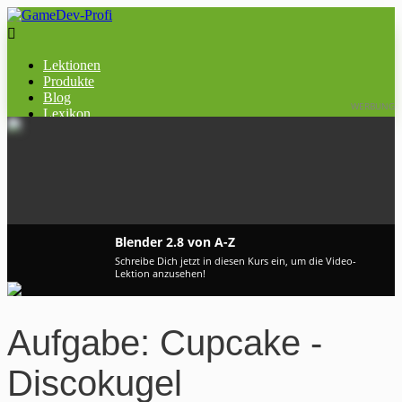

Lektionen
Produkte
Blog
WERBUNG
Lexikon
Blender 2.8 von A-Z
Schreibe Dich jetzt in diesen Kurs ein, um die Video-
Lektion anzusehen!
Aufgabe: Cupcake -
Discokugel