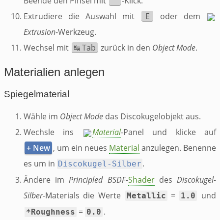
Beende den Pinsel mit
-Klick.
Extrudiere die Auswahl mit
E
oder dem
Extrusion
-Werkzeug.
Wechsel mit
↹ Tab
zurück in den
Object Mode
.
Materialien anlegen
Spiegelmaterial
Wähle im
Object Mode
das Discokugelobjekt aus.
Wechsle ins
Material
-Panel und klicke auf
+ New
, um ein neues
Material
anzulegen. Benenne
es um in
.
Discokugel-Silber
Ändere im
Principled BSDF
-
Shader
des
Discokugel-
Silber
-Materials die Werte
=
und
Metallic
1.0
=
.
*Roughness
0.0