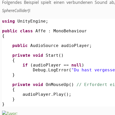
Folgendes Beispiel spielt einen verbundenen Sound ab,
SphereCollider
)!
using
 UnityEngine;

public
class
 Affe : MonoBehaviour

{

public
 AudioSource audioPlayer;

private
void
 Start()

    {

if
 (audioPlayer == 
null
) 

            Debug.LogError(
"
Du hast vergesse
    }

private
void
 OnMouseUp() 
// Erfordert ei
    {

        audioPlayer.Play();

    }

Zuvor: