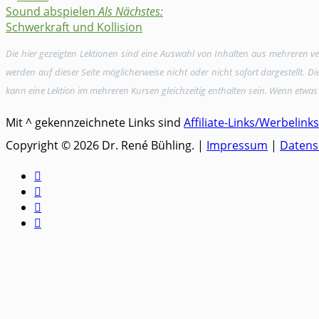
Sound abspielen
Als Nächstes:
Schwerkraft und Kollision
Die hier gezeigten Lektionen sind eine Auswahl von Inhalten aus mehreren 
werden auf dieser Seite möglicherweise nicht oder nicht sofort dargestellt. 
kann eine Lektion im mehreren Kursen gleichzeitig enthalten sein. Wenn etwas 
Mit ^ gekennzeichnete Links sind
Affiliate-Links/Werbelinks
Copyright © 2026 Dr. René Bühling. |
Impressum
|
Datens



