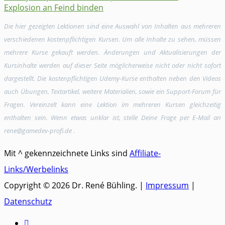
Explosion an Feind binden
Die hier gezeigten Lektionen sind eine Auswahl von Inhalten aus mehreren
verschiedenen kostenpflichtigen Kursen. Um alle Inhalte zu sehen, müssen
mehrere Kurse gekauft werden. Änderungen und Aktualisierungen der
Kursinhalte werden auf dieser Seite möglicherweise nicht oder nicht sofort
dargestellt. Die kostenpflichtigen Udemy-Kurse enthalten neben den Videos
auch Übungen, Textartikel, weitere Materialien, sowie ein Support-Forum für
Fragen. Vereinzelt kann eine Lektion im mehreren Kursen gleichzeitig
enthalten sein. Wenn etwas unklar ist, stelle Deine Frage per E-Mail an
rene@gamedev-profi.de .
Mit ^ gekennzeichnete Links sind
Affiliate-
Links/Werbelinks
Copyright © 2026 Dr. René Bühling. |
Impressum
|
Datenschutz
