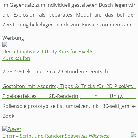
Im Gegensatz zum individuell gestalteten Busch legen wir
die Explosion als separates Modul an, das bei der
Zerstörung beliebiger Feinde zum Einsatz kommen kann.
Werbung
​Der ultimative 2D-Unity-Kurs für PixelArt
Kurs kaufen
2D • 239 Lektionen • ca. 23 Stunden • Deutsch
​Gestalten mit Aseprite, ​Tipps & Tricks für 2D-​PixelArt, ​
Pixel-perfektes ​2D-​Rendering in Unity​, ​
Rollenspielprototyp selbst ​umsetzen, ​inkl. ​30-seitigem ​e-
Book​
Zuvor:
Enemy-Script und RandomSpawn
Als Nächstes: