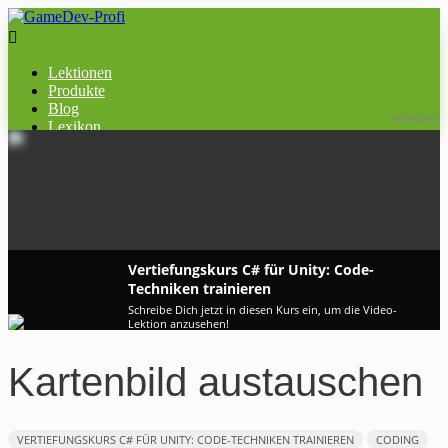

Lektionen
Produkte
Blog
WERBUNG
Lexikon
Vertiefungskurs C# für Unity: Code-
Techniken trainieren
Schreibe Dich jetzt in diesen Kurs ein, um die Video-
Lektion anzusehen!
Kartenbild austauschen
VERTIEFUNGSKURS C# FÜR UNITY: CODE-TECHNIKEN TRAINIEREN
CODING