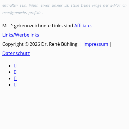
enthalten sein. Wenn etwas unklar ist, stelle Deine Frage per E-Mail an
rene@gamedev-profi.de .
Mit ^ gekennzeichnete Links sind
Affiliate-
Links/Werbelinks
Copyright © 2026 Dr. René Bühling. |
Impressum
|
Datenschutz



