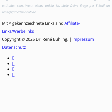
enthalten sein. Wenn etwas unklar ist, stelle Deine Frage per E-Mail an
rene@gamedev-profi.de .
Mit ^ gekennzeichnete Links sind
Affiliate-
Links/Werbelinks
Copyright © 2026 Dr. René Bühling. |
Impressum
|
Datenschutz



