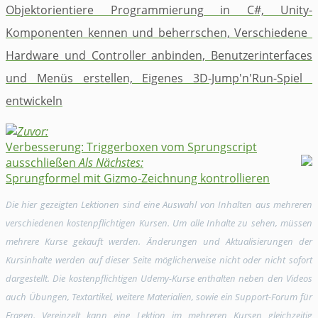
Objektorientiere Programmierung in C#, ​Unity-
Komponenten kennen und ​beherrschen, ​Verschiedene ​
Hardware und Controller anbinden, ​Benutzerinterfaces
und Menüs erstellen, ​Eigenes 3D-Jump'n'Run-Spiel ​​
entwickeln
Zuvor:
Verbesserung: Triggerboxen vom Sprungscript
ausschließen
Als Nächstes:
Sprungformel mit Gizmo-Zeichnung kontrollieren
Die hier gezeigten Lektionen sind eine Auswahl von Inhalten aus mehreren
verschiedenen kostenpflichtigen Kursen. Um alle Inhalte zu sehen, müssen
mehrere Kurse gekauft werden. Änderungen und Aktualisierungen der
Kursinhalte werden auf dieser Seite möglicherweise nicht oder nicht sofort
dargestellt. Die kostenpflichtigen Udemy-Kurse enthalten neben den Videos
auch Übungen, Textartikel, weitere Materialien, sowie ein Support-Forum für
Fragen. Vereinzelt kann eine Lektion im mehreren Kursen gleichzeitig