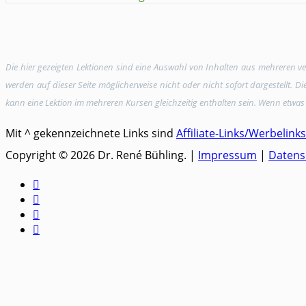
Die hier gezeigten Lektionen sind eine Auswahl von Inhalten aus mehreren 
werden auf dieser Seite möglicherweise nicht oder nicht sofort dargestellt. 
kann eine Lektion im mehreren Kursen gleichzeitig enthalten sein. Wenn etwas 
Mit ^ gekennzeichnete Links sind
Affiliate-Links/Werbelinks
Copyright © 2026 Dr. René Bühling. |
Impressum
|
Datens



