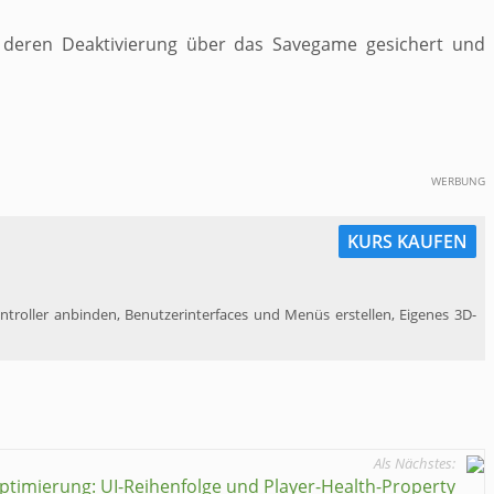
te, deren Deaktivierung über das Savegame gesichert und
WERBUNG
KURS KAUFEN
oller anbinden, ​Benutzerinterfaces und Menüs erstellen, ​Eigenes 3D-
Als Nächstes:
ptimierung: UI-Reihenfolge und Player-Health-Property