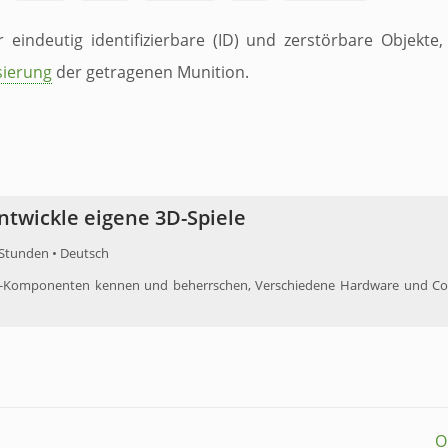
r eindeutig identifizierbare (ID) und zerstörbare Objek
isierung
der getragenen Munition.
Entwickle eigene 3D-Spiele
 Stunden • Deutsch
y-Komponenten kennen und ​beherrschen, ​Verschiedene ​Hardware und Contr
O