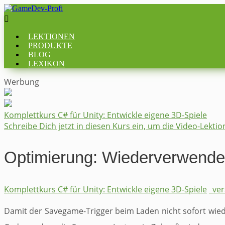

LEKTIONEN
PRODUKTE
BLOG
LEXIKON
Werbung
Komplettkurs ​C# für Unity: ​Entwickle eigene 3D-Spiele
Schreibe Dich jetzt in diesen Kurs ein, um die Video-Lekti
Optimierung: Wiederverwende
Komplettkurs ​C# für Unity: ​Entwickle eigene 3D-Spiele
_ve
Damit der Savegame-Trigger beim Laden nicht sofort wiede