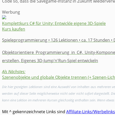
Code so, dass die Savegame-Instanz in Zukunft wiederver
Werbung
Komplettkurs ​C# für Unity: ​Entwickle eigene 3D-Spiele
Kurs kaufen
Spieleprogrammierung • 126 Lektionen • ca. 17 Stunden •
Objektorientiere Programmierung in C#, ​Unity-Kompone
erstellen, ​Eigenes 3D-Jump'n'Run-Spiel ​​entwickeln
Als Nächstes:
Szenenobjekte und globale Objekte trennen (+ Szenen-Lich
Die hier gezeigten Lektionen sind eine Auswahl von Inhalten aus mehreren 
werden auf dieser Seite möglicherweise nicht oder nicht sofort dargestellt. 
kann eine Lektion im mehreren Kursen gleichzeitig enthalten sein. Wenn etwas 
Mit ^ gekennzeichnete Links sind
Affiliate-Links/Werbelinks