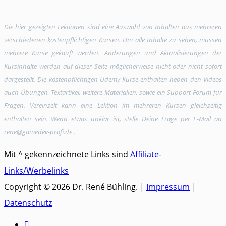
Die hier gezeigten Lektionen sind eine Auswahl von Inhalten aus mehreren
verschiedenen kostenpflichtigen Kursen. Um alle Inhalte zu sehen, müssen
mehrere Kurse gekauft werden. Änderungen und Aktualisierungen der
Kursinhalte werden auf dieser Seite möglicherweise nicht oder nicht sofort
dargestellt. Die kostenpflichtigen Udemy-Kurse enthalten neben den Videos
auch Übungen, Textartikel, weitere Materialien, sowie ein Support-Forum für
Fragen. Vereinzelt kann eine Lektion im mehreren Kursen gleichzeitig
enthalten sein. Wenn etwas unklar ist, stelle Deine Frage per E-Mail an
rene@gamedev-profi.de .
Mit ^ gekennzeichnete Links sind
Affiliate-
Links/Werbelinks
Copyright © 2026 Dr. René Bühling. |
Impressum
|
Datenschutz
