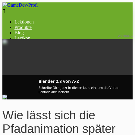

Lektionen
Produkte
Blog
WERBUNG
Lexikon
Blender 2.8 von A-Z
Schreibe Dich jetzt in diesen Kurs ein, um die Video-
Lektion anzusehen!
Wie lässt sich die
Pfadanimation später