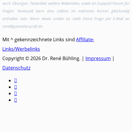
auch Übungen, Textartikel, weitere Materialien, sowie ein Support-Forum für
Fragen. Vereinzelt kann eine Lektion im mehreren Kursen gleichzeitig
enthalten sein. Wenn etwas unklar ist, stelle Deine Frage per E-Mail an
rene@gamedev-profi.de .
Mit ^ gekennzeichnete Links sind
Affiliate-
Links/Werbelinks
Copyright © 2026 Dr. René Bühling. |
Impressum
|
Datenschutz



