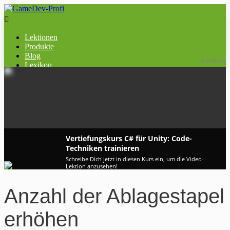

Lektionen
Produkte
Blog
WERBUNG
Lexikon
Vertiefungskurs C# für Unity: Code-
Techniken trainieren
Schreibe Dich jetzt in diesen Kurs ein, um die Video-
Lektion anzusehen!
Anzahl der Ablagestapel
erhöhen