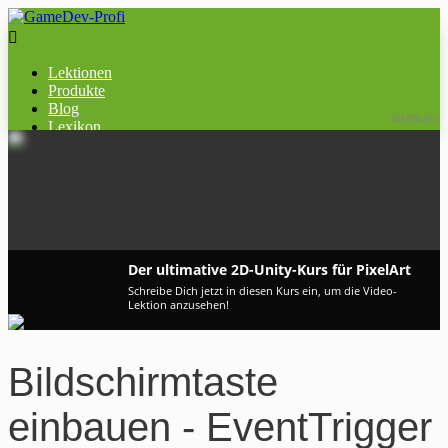

Lektionen
Produkte
Blog
WERBUNG
Lexikon
​Der ultimative 2D-Unity-Kurs für PixelArt
Schreibe Dich jetzt in diesen Kurs ein, um die Video-
Lektion anzusehen!
Bildschirmtaste
einbauen - EventTrigger