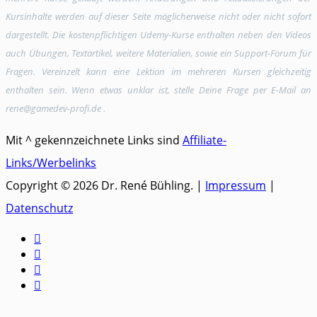
Kursinhalte werden auf dieser Seite möglicherweise nicht oder nicht sofort
dargestellt. Die kostenpflichtigen Udemy-Kurse enthalten neben den Videos
auch Übungen, Textartikel, weitere Materialien, sowie ein Support-Forum für
Fragen. Vereinzelt kann eine Lektion im mehreren Kursen gleichzeitig
enthalten sein. Wenn etwas unklar ist, stelle Deine Frage per E-Mail an
rene@gamedev-profi.de .
Mit ^ gekennzeichnete Links sind
Affiliate-
Links/Werbelinks
Copyright © 2026 Dr. René Bühling. |
Impressum
|
Datenschutz



