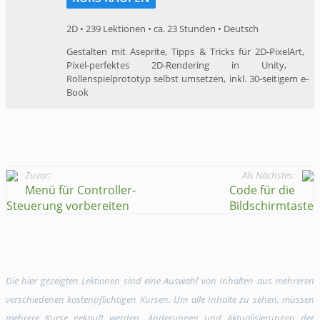
2D • 239 Lektionen • ca. 23 Stunden • Deutsch
​Gestalten mit Aseprite, ​Tipps & Tricks für 2D-​PixelArt, ​
Pixel-perfektes ​2D-​Rendering in Unity​, ​
Rollenspielprototyp selbst ​umsetzen, ​inkl. ​30-seitigem ​e-
Book​
Zuvor:
Als Nächstes:
Menü für Controller-
Code für die
Steuerung vorbereiten
Bildschirmtaste
Die hier gezeigten Lektionen sind eine Auswahl von Inhalten aus mehreren
verschiedenen kostenpflichtigen Kursen. Um alle Inhalte zu sehen, müssen
mehrere Kurse gekauft werden. Änderungen und Aktualisierungen der