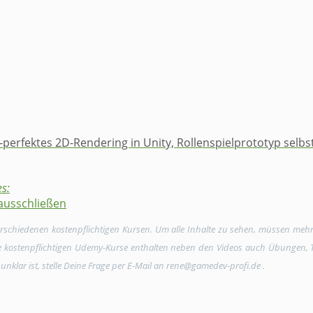
l-perfektes ​2D-​Rendering in Unity​, ​Rollenspielprototyp selbst 
s:
ausschließen
verschiedenen kostenpflichtigen Kursen. Um alle Inhalte zu sehen, müssen meh
Die kostenpflichtigen Udemy-Kurse enthalten neben den Videos auch Übungen, Tex
unklar ist, stelle Deine Frage per E-Mail an rene@gamedev-profi.de .