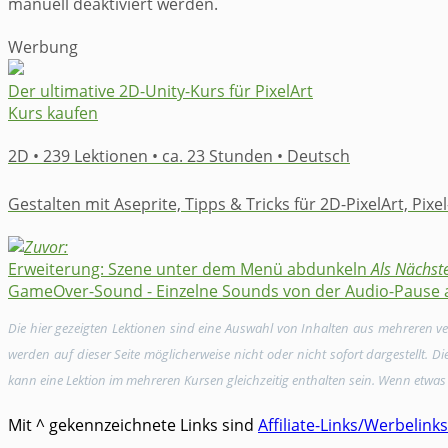
manuell deaktiviert werden.
Werbung
​Der ultimative 2D-Unity-Kurs für PixelArt
Kurs kaufen
2D • 239 Lektionen • ca. 23 Stunden • Deutsch
​Gestalten mit Aseprite, ​Tipps & Tricks für 2D-​PixelArt, ​Pixe
Zuvor:
Erweiterung: Szene unter dem Menü abdunkeln
Als Nächste
GameOver-Sound - Einzelne Sounds von der Audio-Pause 
Die hier gezeigten Lektionen sind eine Auswahl von Inhalten aus mehreren 
werden auf dieser Seite möglicherweise nicht oder nicht sofort dargestellt. 
kann eine Lektion im mehreren Kursen gleichzeitig enthalten sein. Wenn etwas 
Mit ^ gekennzeichnete Links sind
Affiliate-Links/Werbelinks