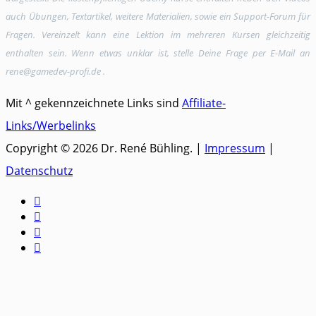
auch Übungen, Textartikel, weitere Materialien, sowie ein Support-Forum für
Fragen. Vereinzelt kann eine Lektion im mehreren Kursen gleichzeitig
enthalten sein. Wenn etwas unklar ist, stelle Deine Frage per E-Mail an
rene@gamedev-profi.de .
Mit ^ gekennzeichnete Links sind
Affiliate-
Links/Werbelinks
Copyright © 2026 Dr. René Bühling. |
Impressum
|
Datenschutz



