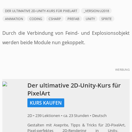
​DER ULTIMATIVE 2D-UNITY-KURS FÜR PIXELART
_VERSION:U2018
ANIMATION
CODING
CSHARP
PREFAB
UNITY
SPRITE
Durch die Verbindung von Feind- und Explosionsobjekt
werden beide Module nun gekoppelt.
WERBUNG
​Der ultimative 2D-Unity-Kurs für
PixelArt
KURS KAUFEN
2D • 239 Lektionen • ca. 23 Stunden • Deutsch
​Gestalten mit Aseprite, ​Tipps & Tricks für 2D-​PixelArt, ​
Pixel-perfektes ​2D-​Rendering in Unity​, ​