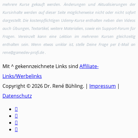
mehrere Kurse gekauft werden. Änderungen und Aktualisierungen der
Kursinhalte werden auf dieser Seite möglicherweise nicht oder nicht sofort
dargestellt. Die kostenpflichtigen Udemy-Kurse enthalten neben den Videos
auch Übungen, Textartikel, weitere Materialien, sowie ein Support-Forum für
Fragen. Vereinzelt kann eine Lektion im mehreren Kursen gleichzeitig
enthalten sein. Wenn etwas unklar ist, stelle Deine Frage per E-Mail an
rene@gamedev-profi.de .
Mit ^ gekennzeichnete Links sind
Affiliate-
Links/Werbelinks
Copyright © 2026 Dr. René Bühling. |
Impressum
|
Datenschutz



