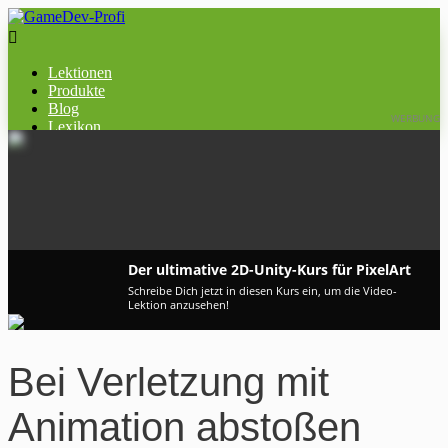

Lektionen
Produkte
Blog
WERBUNG
Lexikon
​Der ultimative 2D-Unity-Kurs für PixelArt
Schreibe Dich jetzt in diesen Kurs ein, um die Video-
Lektion anzusehen!
Bei Verletzung mit
Animation abstoßen