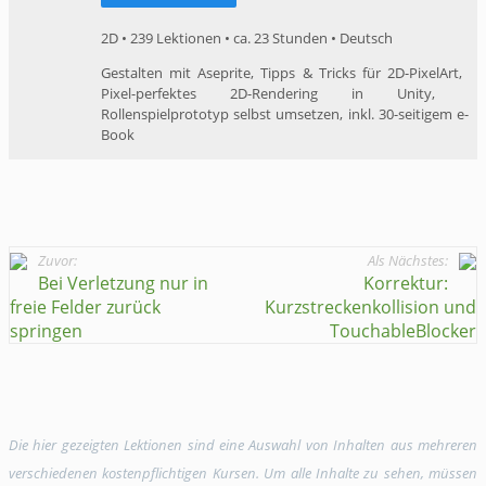
2D • 239 Lektionen • ca. 23 Stunden • Deutsch
​Gestalten mit Aseprite, ​Tipps & Tricks für 2D-​PixelArt, ​
Pixel-perfektes ​2D-​Rendering in Unity​, ​
Rollenspielprototyp selbst ​umsetzen, ​inkl. ​30-seitigem ​e-
Book​
Zuvor:
Als Nächstes:
Bei Verletzung nur in
Korrektur:
freie Felder zurück
Kurzstreckenkollision und
springen
TouchableBlocker
Die hier gezeigten Lektionen sind eine Auswahl von Inhalten aus mehreren
verschiedenen kostenpflichtigen Kursen. Um alle Inhalte zu sehen, müssen