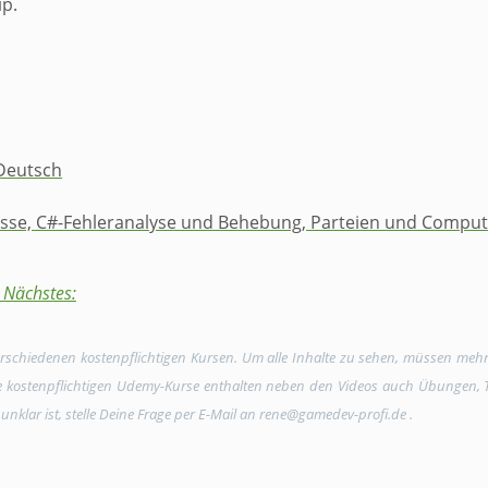
ip.
 Deutsch
sse, C#-Fehleranalyse und Behebung, Parteien und Compute
 Nächstes:
verschiedenen kostenpflichtigen Kursen. Um alle Inhalte zu sehen, müssen meh
Die kostenpflichtigen Udemy-Kurse enthalten neben den Videos auch Übungen, Tex
unklar ist, stelle Deine Frage per E-Mail an rene@gamedev-profi.de .