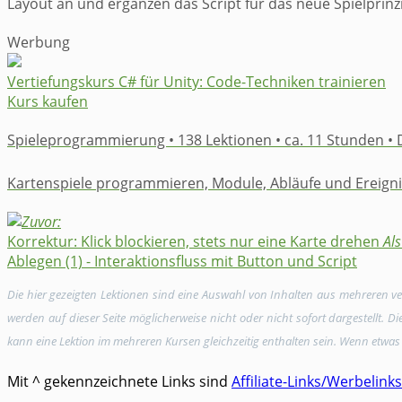
Layout an und ergänzen das Script für das neue Spielprinz
Werbung
Vertiefungskurs C# für Unity: Code-Techniken trainieren
Kurs kaufen
Spieleprogrammierung • 138 Lektionen • ca. 11 Stunden •
Kartenspiele programmieren, Module, Abläufe und Ereigni
Zuvor:
Korrektur: Klick blockieren, stets nur eine Karte drehen
Als
Ablegen (1) - Interaktionsfluss mit Button und Script
Die hier gezeigten Lektionen sind eine Auswahl von Inhalten aus mehreren 
werden auf dieser Seite möglicherweise nicht oder nicht sofort dargestellt. 
kann eine Lektion im mehreren Kursen gleichzeitig enthalten sein. Wenn etwas 
Mit ^ gekennzeichnete Links sind
Affiliate-Links/Werbelinks