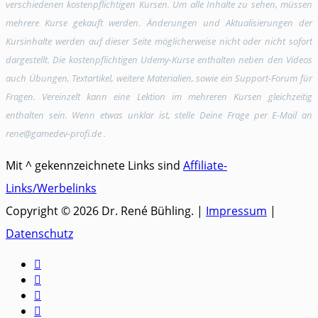
verschiedenen kostenpflichtigen Kursen. Um alle Inhalte zu sehen, müssen
mehrere Kurse gekauft werden. Änderungen und Aktualisierungen der
Kursinhalte werden auf dieser Seite möglicherweise nicht oder nicht sofort
dargestellt. Die kostenpflichtigen Udemy-Kurse enthalten neben den Videos
auch Übungen, Textartikel, weitere Materialien, sowie ein Support-Forum für
Fragen. Vereinzelt kann eine Lektion im mehreren Kursen gleichzeitig
enthalten sein. Wenn etwas unklar ist, stelle Deine Frage per E-Mail an
rene@gamedev-profi.de .
Mit ^ gekennzeichnete Links sind
Affiliate-
Links/Werbelinks
Copyright © 2026 Dr. René Bühling. |
Impressum
|
Datenschutz



