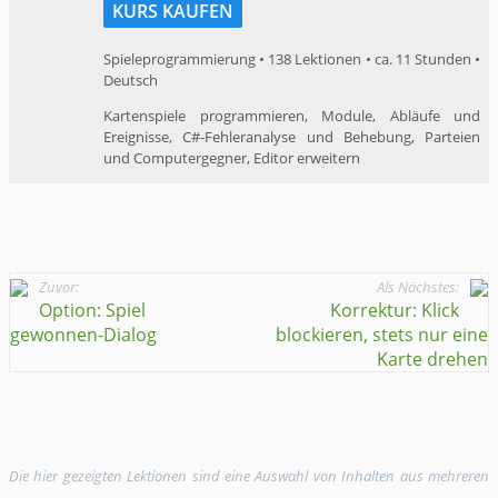
KURS KAUFEN
Spieleprogrammierung • 138 Lektionen • ca. 11 Stunden •
Deutsch
Kartenspiele programmieren, Module, Abläufe und
Ereignisse, C#-Fehleranalyse und Behebung, Parteien
und Computergegner, Editor erweitern
Zuvor:
Als Nächstes:
Option: Spiel
Korrektur: Klick
gewonnen-Dialog
blockieren, stets nur eine
Karte drehen
Die hier gezeigten Lektionen sind eine Auswahl von Inhalten aus mehreren