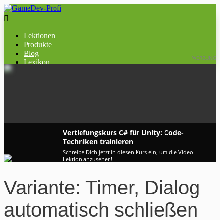

Lektionen
Produkte
Blog
WERBUNG
Lexikon
Vertiefungskurs C# für Unity: Code-
Techniken trainieren
Schreibe Dich jetzt in diesen Kurs ein, um die Video-
Lektion anzusehen!
Variante: Timer, Dialog
automatisch schließen