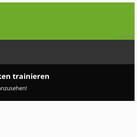
WERBUNG
ken trainieren
 anzusehen!