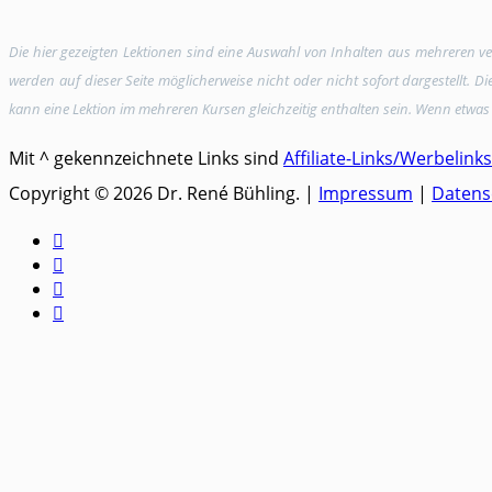
Die hier gezeigten Lektionen sind eine Auswahl von Inhalten aus mehreren 
werden auf dieser Seite möglicherweise nicht oder nicht sofort dargestellt. 
kann eine Lektion im mehreren Kursen gleichzeitig enthalten sein. Wenn etwas 
Mit ^ gekennzeichnete Links sind
Affiliate-Links/Werbelinks
Copyright © 2026 Dr. René Bühling. |
Impressum
|
Datens



