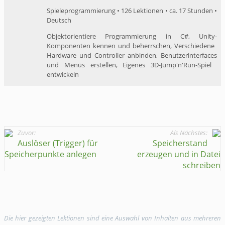
Spieleprogrammierung • 126 Lektionen • ca. 17 Stunden •
Deutsch
Objektorientiere Programmierung in C#, ​Unity-
Komponenten kennen und ​beherrschen, ​Verschiedene ​
Hardware und Controller anbinden, ​Benutzerinterfaces
und Menüs erstellen, ​Eigenes 3D-Jump'n'Run-Spiel ​​
entwickeln
Zuvor:
Als Nächstes:
Auslöser (Trigger) für
Speicherstand
Speicherpunkte anlegen
erzeugen und in Datei
schreiben
Die hier gezeigten Lektionen sind eine Auswahl von Inhalten aus mehreren