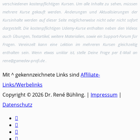
verschiedenen kostenpflichtigen Kursen. Um alle Inhalte zu sehen, müssen
mehrere Kurse gekauft werden. Änderungen und Aktualisierungen der
Kursinhalte werden auf dieser Seite möglicherweise nicht oder nicht sofort
dargestellt. Die kostenpflichtigen Udemy-Kurse enthalten neben den Videos
auch Übungen, Textartikel, weitere Materialien, sowie ein Support-Forum für
Fragen. Vereinzelt kann eine Lektion im mehreren Kursen gleichzeitig
enthalten sein. Wenn etwas unklar ist, stelle Deine Frage per E-Mail an
rene@gamedev-profi.de .
Mit ^ gekennzeichnete Links sind
Affiliate-
Links/Werbelinks
Copyright © 2026 Dr. René Bühling. |
Impressum
|
Datenschutz



