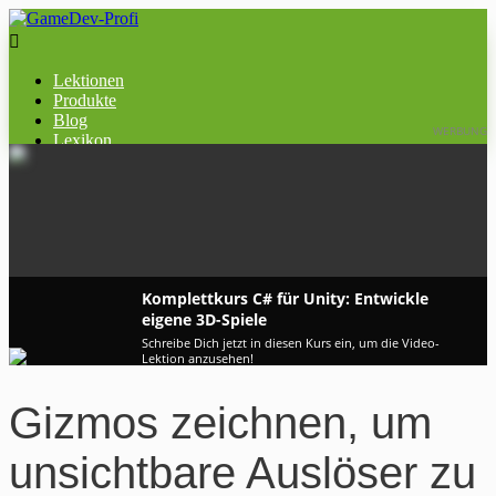

Lektionen
Produkte
Blog
WERBUNG
Lexikon
Komplettkurs ​C# für Unity: ​Entwickle
eigene 3D-Spiele
Schreibe Dich jetzt in diesen Kurs ein, um die Video-
Lektion anzusehen!
Gizmos zeichnen, um
unsichtbare Auslöser zu